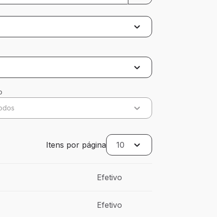
o
odos
Itens por página
10
Efetivo
Efetivo