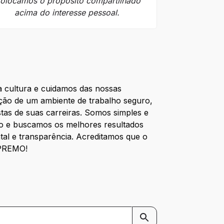
olocamos o propósito compartilhado
Assumimos
acima do interesse pessoal.
honram
 cultura e cuidamos das nossas 
ção de um ambiente de trabalho seguro, 
tas de suas carreiras. Somos simples e 
o e buscamos os melhores resultados 
l e transparência. Acreditamos que o 
UPREMO! 